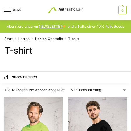
MENU
0
Abonniere unseren
NEWSLETTER
und erhalte einen 10% Rabattcode
Start
Herren
Herren Oberteile
T-shirt
/
/
/
T-shirt
SHOW FILTERS
Alle 17 Ergebnisse werden angezeigt