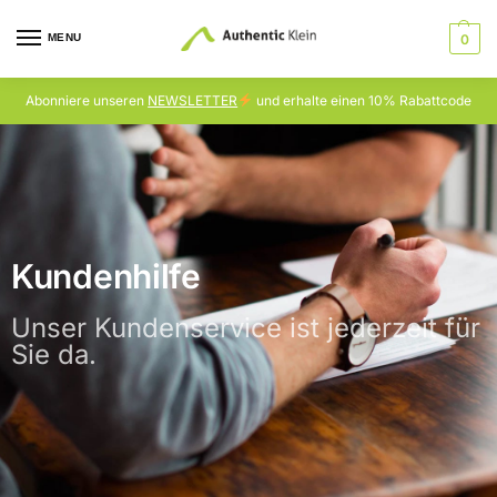
MENU
0
Abonniere unseren
NEWSLETTER
und erhalte einen 10% Rabattcode
Kundenhilfe
Unser Kundenservice ist jederzeit für
Sie da.