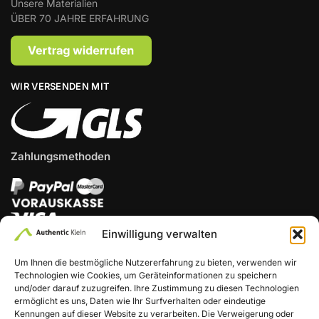
Unsere Materialien
ÜBER 70 JAHRE ERFAHRUNG
WIR VERSENDEN MIT
Zahlungsmethoden
Einwilligung verwalten
Um Ihnen die bestmögliche Nutzererfahrung zu bieten, verwenden wir
Technologien wie Cookies, um Geräteinformationen zu speichern
und/oder darauf zuzugreifen. Ihre Zustimmung zu diesen Technologien
ermöglicht es uns, Daten wie Ihr Surfverhalten oder eindeutige
© Authentic Klein 2026. All Rights Reserved | powered by
Kennungen auf dieser Website zu verarbeiten. Die Verweigerung oder