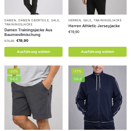
DAMEN
,
DAMEN OBERTEILE
,
SALE
,
HERREN
,
SALE
,
TRAININGSJACKE
TRAININGSJACKE
Herren Athletic Jerseyjacke
Damen Trainingsjacke Aus
€
19,90
Baumwollmischung
€
19,90
€
74,95
Ausführung wählen
Ausführung wählen
-20%
-77%
SALE
SALE