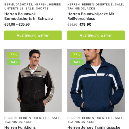
BERMUDASHORTS
,
HERREN
,
HERREN
HERREN
,
HERREN OBERTEILE
,
SALE
,
UNTERTEILE
,
SALE
,
SHORTS
TRAININGSJACKE
Herren Baumwoll
Herren Baumwolljacke Mit
Bermudashorts In Schwarz
Reißverschluss
€
31,96
–
€
35,96
€
19,90
€
84,95
Ausführung wählen
Ausführung wählen
-77%
-77%
SALE
SALE
HERREN
,
HERREN OBERTEILE
,
SALE
,
HERREN
,
HERREN OBERTEILE
,
SALE
,
TRAININGSJACKE
TRAININGSJACKE
Herren Funktions
Herren Jersey Trainingsjacke