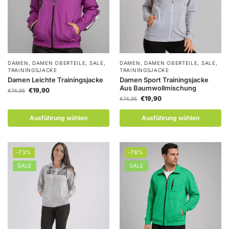
DAMEN
,
DAMEN OBERTEILE
,
SALE
,
DAMEN
,
DAMEN OBERTEILE
,
SALE
,
TRAININGSJACKE
TRAININGSJACKE
Damen Leichte Trainingsjacke
Damen Sport Trainingsjacke
Aus Baumwollmischung
€
19,90
€
74,95
€
19,90
€
74,95
Ausführung wählen
Ausführung wählen
-73%
-78%
SALE
SALE