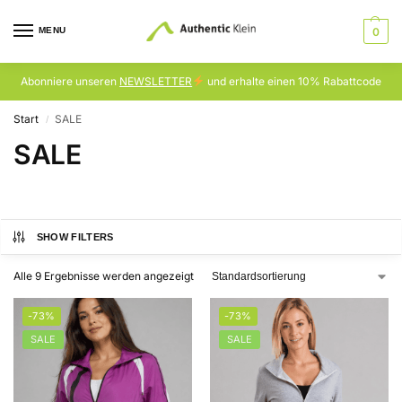
MENU
0
Abonniere unseren
NEWSLETTER
und erhalte einen 10% Rabattcode
Start
SALE
/
SALE
SHOW FILTERS
Alle 9 Ergebnisse werden angezeigt
-73%
-73%
SALE
SALE