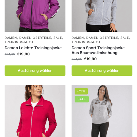
DAMEN
,
DAMEN OBERTEILE
,
SALE
,
DAMEN
,
DAMEN OBERTEILE
,
SALE
,
TRAININGSJACKE
TRAININGSJACKE
Damen Leichte Trainingsjacke
Damen Sport Trainingsjacke
Aus Baumwollmischung
€
19,90
€
74,95
€
19,90
€
74,95
Ausführung wählen
Ausführung wählen
-73%
SALE