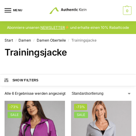
MENU
0
Abonniere unseren
NEWSLETTER
und erhalte einen 10% Rabattcode
Start
Damen
Damen Oberteile
Trainingsjacke
/
/
/
Trainingsjacke
SHOW FILTERS
Alle 6 Ergebnisse werden angezeigt
-73%
-73%
SALE
SALE