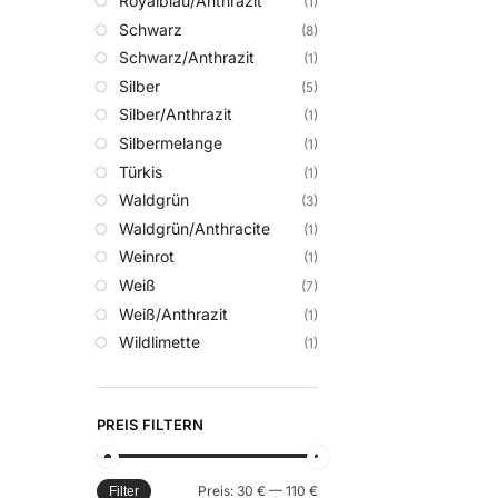
Royalblau/Anthrazit
(1)
Schwarz
(8)
Schwarz/Anthrazit
(1)
Silber
(5)
Silber/Anthrazit
(1)
Silbermelange
(1)
Türkis
(1)
Waldgrün
(3)
Waldgrün/Anthracite
(1)
Weinrot
(1)
Weiß
(7)
Weiß/Anthrazit
(1)
Wildlimette
(1)
PREIS FILTERN
Preis:
30 €
—
110 €
Filter