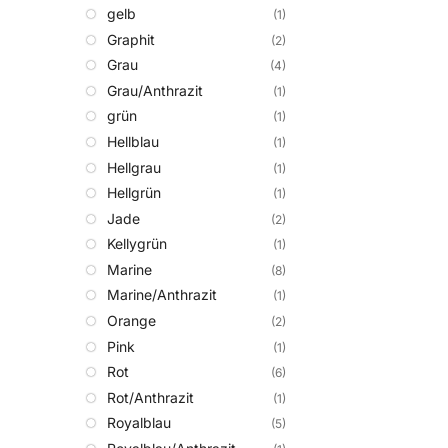
gelb
(1)
Graphit
(2)
Grau
(4)
Grau/Anthrazit
(1)
grün
(1)
Hellblau
(1)
Hellgrau
(1)
Hellgrün
(1)
Jade
(2)
Kellygrün
(1)
Marine
(8)
Marine/Anthrazit
(1)
Orange
(2)
Pink
(1)
Rot
(6)
Rot/Anthrazit
(1)
Royalblau
(5)