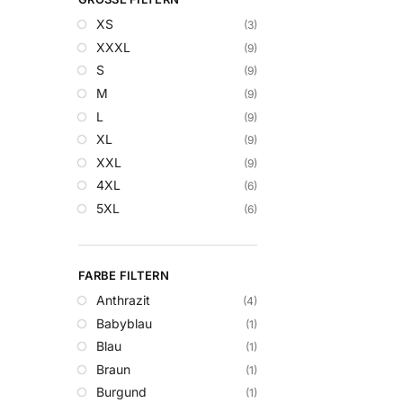
XS
(3)
XXXL
(9)
S
(9)
M
(9)
L
(9)
XL
(9)
XXL
(9)
4XL
(6)
5XL
(6)
FARBE FILTERN
Anthrazit
(4)
Babyblau
(1)
Blau
(1)
Braun
(1)
Burgund
(1)