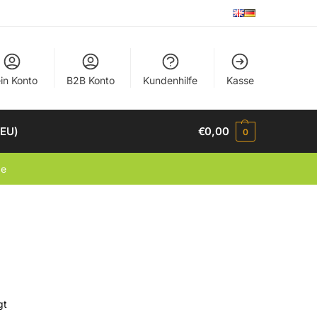
in Konto
B2B Konto
Kundenhilfe
Kasse
(EU)
€
0,00
0
de
gt