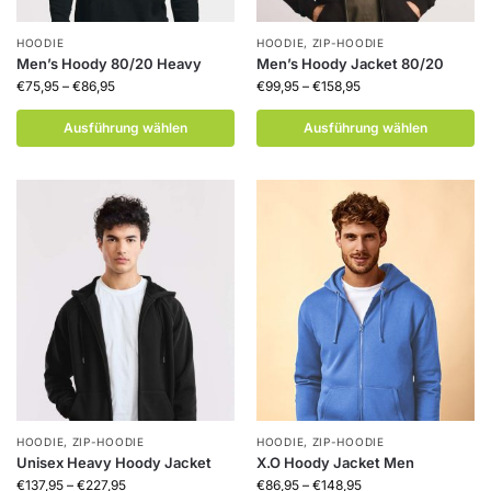
HOODIE
HOODIE
,
ZIP-HOODIE
Men’s Hoody 80/20 Heavy
Men’s Hoody Jacket 80/20
€
75,95
–
€
86,95
€
99,95
–
€
158,95
Ausführung wählen
Ausführung wählen
HOODIE
,
ZIP-HOODIE
HOODIE
,
ZIP-HOODIE
Unisex Heavy Hoody Jacket
X.O Hoody Jacket Men
€
137,95
–
€
227,95
€
86,95
–
€
148,95