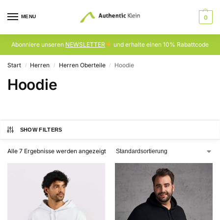
MENU
0
Abonniere unseren
NEWSLETTER
und erhalte einen 10% Rabattcode
Start
Herren
Herren Oberteile
Hoodie
/
/
/
Hoodie
SHOW FILTERS
Alle 7 Ergebnisse werden angezeigt