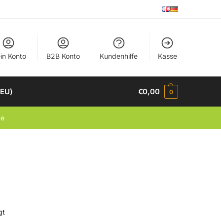
in Konto
B2B Konto
Kundenhilfe
Kasse
(EU)
€
0,00
0
de
gt