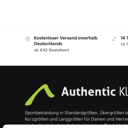
Kostenloser Versand innerhalb
14 
Deutschlands
14 
ab €40 Bestellwert
Sportbekleidung in Standardgrößen, Übergrößen bi
Kurzgrößen und Langgrößen für Damen und Herren
sind sehr stolz darauf, dass wir unsere Produkte i