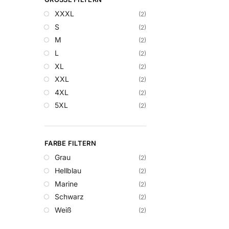
XXXL
(2)
S
(2)
M
(2)
L
(2)
XL
(2)
XXL
(2)
4XL
(2)
5XL
(2)
FARBE FILTERN
Grau
(2)
Hellblau
(2)
Marine
(2)
Schwarz
(2)
Weiß
(2)