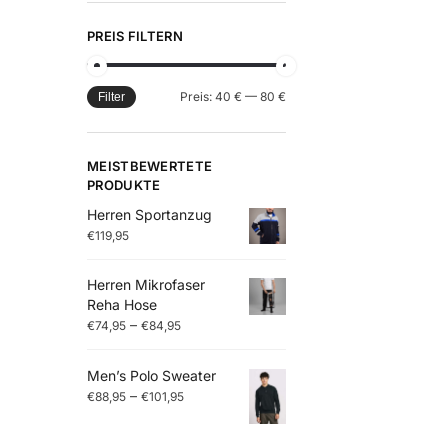
PREIS FILTERN
Preis:
40 €
—
80 €
Filter
MEISTBEWERTETE
PRODUKTE
Herren Sportanzug
€
119,95
Herren Mikrofaser
Reha Hose
–
€
74,95
€
84,95
Men’s Polo Sweater
–
€
88,95
€
101,95